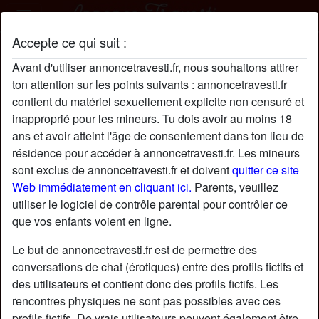
Accepte ce qui suit :
Ségolène21 profil
Avant d'utiliser annoncetravesti.fr, nous souhaitons attirer
ton attention sur les points suivants : annoncetravesti.fr
contient du matériel sexuellement explicite non censuré et
inapproprié pour les mineurs. Tu dois avoir au moins 18
ans et avoir atteint l'âge de consentement dans ton lieu de
résidence pour accéder à annoncetravesti.fr. Les mineurs
sont exclus de annoncetravesti.fr et doivent
quitter ce site
Web immédiatement en cliquant ici.
Parents, veuillez
utiliser le logiciel de contrôle parental pour contrôler ce
que vos enfants voient en ligne.
Le but de annoncetravesti.fr est de permettre des
conversations de chat (érotiques) entre des profils fictifs et
des utilisateurs et contient donc des profils fictifs. Les
rencontres physiques ne sont pas possibles avec ces
star
chat
Ajouter
Discuter !
profils fictifs. De vrais utilisateurs peuvent également être