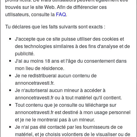
trouvés sur le site Web. Afin de différencier ces
utilisateurs, consulte la
FAQ
.
Tu déclares que les faits suivants sont exacts :
J'accepte que ce site puisse utiliser des cookies et
des technologies similaires à des fins d'analyse et de
publicité.
J'ai au moins 18 ans et l'âge du consentement dans
mon lieu de résidence.
Je ne redistribuerai aucun contenu de
annoncetravesti.fr.
Je n'autoriserai aucun mineur à accéder à
Nickname:
Ségolène21
annoncetravesti.fr ou à tout matériel qu'il contient.
Âge:
35
Tout contenu que je consulte ou télécharge sur
Pays:
France
annoncetravesti.fr est destiné à mon usage personnel
Département:
Charente
et je ne le montrerai pas à un mineur.
Sexe:
Transexuelle
Je n'ai pas été contacté par les fournisseurs de ce
Sexualité:
Bisexuel(le)
matériel, et je choisis volontiers de le visualiser ou de