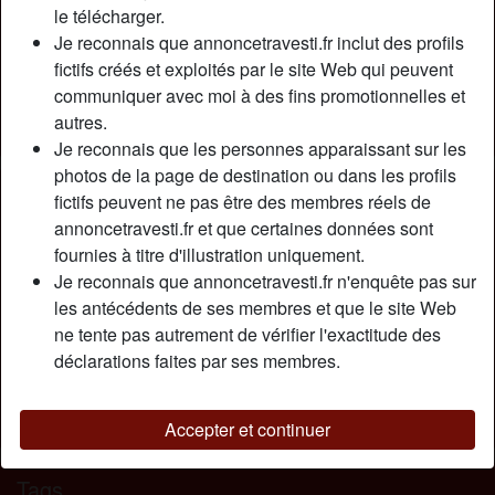
Relation:
Célibataire
le télécharger.
Couleur des cheveux:
Brunette
Je reconnais que annoncetravesti.fr inclut des profils
fictifs créés et exploités par le site Web qui peuvent
Couleur des yeux:
Brun
communiquer avec moi à des fins promotionnelles et
Poids:
67 Kg
autres.
Fumeur(euse):
Oui
Je reconnais que les personnes apparaissant sur les
photos de la page de destination ou dans les profils
Description
person_pin
fictifs peuvent ne pas être des membres réels de
annoncetravesti.fr et que certaines données sont
Trav passif porte vêtements et dessous féminins escarpin
fournies à titre d'illustration uniquement.
cherche hommes à sucer et me faire sodomiser. J'aime
Je reconnais que annoncetravesti.fr n'enquête pas sur
avaler le sperme le sentir couler dans ma gorge recherche
les antécédents de ses membres et que le site Web
hommes suis soumise H ttbm pour me faire crier sentir ses
ne tente pas autrement de vérifier l'exactitude des
va et vient ouverte à toute proposition.
déclarations faites par ses membres.
Cherche
Homme, Transexuelle, Hétéro, Bisexuel(le)
Accepter et continuer
Tags