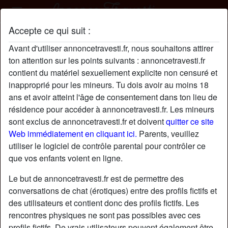
Accepte ce qui suit :
Tiana13001 profil
Avant d'utiliser annoncetravesti.fr, nous souhaitons attirer
ton attention sur les points suivants : annoncetravesti.fr
contient du matériel sexuellement explicite non censuré et
inapproprié pour les mineurs. Tu dois avoir au moins 18
ans et avoir atteint l'âge de consentement dans ton lieu de
résidence pour accéder à annoncetravesti.fr. Les mineurs
sont exclus de annoncetravesti.fr et doivent
quitter ce site
Web immédiatement en cliquant ici.
Parents, veuillez
utiliser le logiciel de contrôle parental pour contrôler ce
que vos enfants voient en ligne.
Le but de annoncetravesti.fr est de permettre des
conversations de chat (érotiques) entre des profils fictifs et
des utilisateurs et contient donc des profils fictifs. Les
rencontres physiques ne sont pas possibles avec ces
star
chat
Ajouter
Discuter !
profils fictifs. De vrais utilisateurs peuvent également être