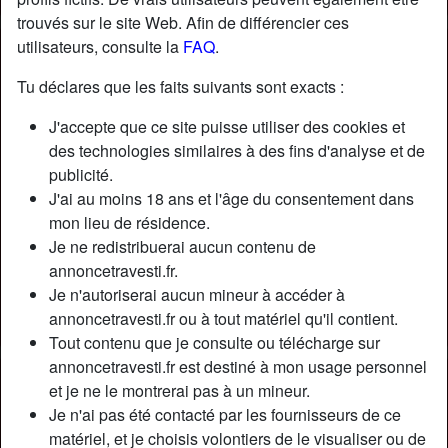
trouvés sur le site Web. Afin de différencier ces
utilisateurs, consulte la
FAQ
.
Nickname:
Tiana13001
Âge:
42
Tu déclares que les faits suivants sont exacts :
Pays:
France
J'accepte que ce site puisse utiliser des cookies et
Département:
Bouches-du-Rhône
des technologies similaires à des fins d'analyse et de
Sexe:
Femme
publicité.
Relation:
Célibataire
J'ai au moins 18 ans et l'âge du consentement dans
Couleur des cheveux:
Gris
mon lieu de résidence.
Couleur des yeux:
Bleu
Je ne redistribuerai aucun contenu de
Taille:
175 cm
annoncetravesti.fr.
Je n'autoriserai aucun mineur à accéder à
Poids:
63 Kg
annoncetravesti.fr ou à tout matériel qu'il contient.
Épilé(e):
yes
Tout contenu que je consulte ou télécharge sur
annoncetravesti.fr est destiné à mon usage personnel
Description
et je ne le montrerai pas à un mineur.
Je n'ai pas été contacté par les fournisseurs de ce
Pour moments chaud et câlins pour une fois ou régulier. j
matériel, et je choisis volontiers de le visualiser ou de
aime les hommes virils mais doux et respectueux… Par