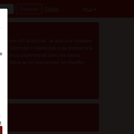
Oublié
Connexion
Plus
homme viril et blonde. Je suis une travestie
 de 22cm qui n’hésite pas a se dresser à la
de
ébutant ou expérimenté avec les nanas
is certaine qu’on pourra bien se chauffer
t
t