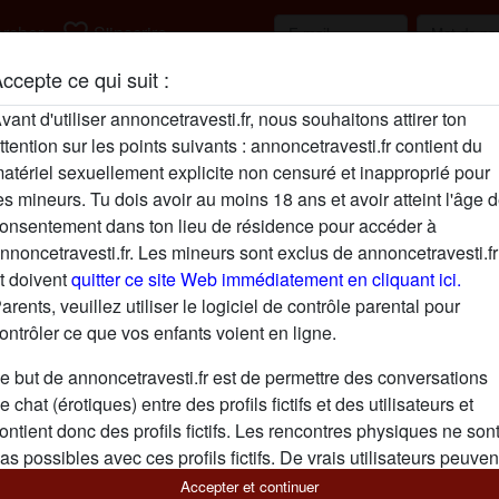
favorite_border
rcher
S'inscrire
ccepte ce qui suit :
Description
person_pin
vant d'utiliser annoncetravesti.fr, nous souhaitons attirer ton
ttention sur les points suivants : annoncetravesti.fr contient du
Je veux un gros plan cul bien hot avec un 
atériel sexuellement explicite non censuré et inapproprié pour
blonde bien bandante avec une bonne bite
es mineurs. Tu dois avoir au moins 18 ans et avoir atteint l'âge 
première caresse coquine. Que tu sois d
onsentement dans ton lieu de résidence pour accéder à
comme moi, n’hésite pas à m’écrire, je su
nnoncetravesti.fr. Les mineurs sont exclus de annoncetravesti.fr
entre nous.
t doivent
quitter ce site Web immédiatement en cliquant ici.
Cherche
arents, veuillez utiliser le logiciel de contrôle parental pour
ontrôler ce que vos enfants voient en ligne.
N'a spécifié aucune préférence
e but de annoncetravesti.fr est de permettre des conversations
e chat (érotiques) entre des profils fictifs et des utilisateurs et
Tags
ontient donc des profils fictifs. Les rencontres physiques ne son
Oral
Lingerie
Cuir
as possibles avec ces profils fictifs. De vrais utilisateurs peuven
galement être trouvés sur le site Web. Afin de différencier ces
Accepter et continuer