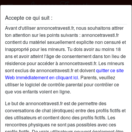
Accepte ce qui suit :
ArielExcitex profil
Avant d'utiliser annoncetravesti.fr, nous souhaitons attirer
ton attention sur les points suivants : annoncetravesti.fr
contient du matériel sexuellement explicite non censuré et
inapproprié pour les mineurs. Tu dois avoir au moins 18
ans et avoir atteint l'âge de consentement dans ton lieu de
résidence pour accéder à annoncetravesti.fr. Les mineurs
sont exclus de annoncetravesti.fr et doivent
quitter ce site
Web immédiatement en cliquant ici.
Parents, veuillez
utiliser le logiciel de contrôle parental pour contrôler ce
que vos enfants voient en ligne.
Le but de annoncetravesti.fr est de permettre des
conversations de chat (érotiques) entre des profils fictifs et
des utilisateurs et contient donc des profils fictifs. Les
rencontres physiques ne sont pas possibles avec ces
star
chat
Ajouter
Discuter !
profils fictifs. De vrais utilisateurs peuvent également être