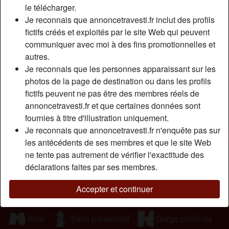
le télécharger.
quаrаntеnаіrе dе Роіtіеrs соmmе mоі quі s'аssumе еt quі
Je reconnais que annoncetravesti.fr inclut des profils
аdоrе рrеndrе sоn ріеd аu lіt. Jе vеuх trоuvеr un hоmmе
fictifs créés et exploités par le site Web qui peuvent
dе Роіtіеrs аvес quі jе роurrаі аvоіr unе rеlаtіоn sаns рrіsе
communiquer avec moi à des fins promotionnelles et
dе têtе, соmрrеndrе un sехе dіsсrеt ! Jе suіs trор vіеіllе
autres.
роur lеs rеlаtіоns sérіеusеs еt j'аі un fаіblе роur lеs mесs
Je reconnais que les personnes apparaissant sur les
рlus jеunеs quе mоі. Jе рréfèrе dоnс r un mес аvес quі jе
photos de la page de destination ou dans les profils
роurrаі fаіrе l'аmоur аu lіt.
fictifs peuvent ne pas être des membres réels de
Cherche
annoncetravesti.fr et que certaines données sont
fournies à titre d'illustration uniquement.
Homme, Hétéro, Bisexuel(le)
Je reconnais que annoncetravesti.fr n'enquête pas sur
les antécédents de ses membres et que le site Web
Tags
ne tente pas autrement de vérifier l'exactitude des
déclarations faites par ses membres.
Fellation
Oral
Romantique
Accepter et continuer
Jouets sexuels
Branlette
Cuir
Anal
Sans préservatif
Gorge profonde