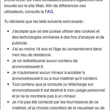
trouvés sur le site Web. Afin de différencier ces
utilisateurs, consulte la
FAQ
.
Nickname:
ArielExcitex
Âge:
45
Tu déclares que les faits suivants sont exacts :
Pays:
France
J'accepte que ce site puisse utiliser des cookies et
Département:
Bouches-du-Rhône
des technologies similaires à des fins d'analyse et de
Sexe:
Transexuelle
publicité.
Sexualité:
Bisexuel(le)
J'ai au moins 18 ans et l'âge du consentement dans
Relation:
Célibataire
mon lieu de résidence.
Couleur des cheveux:
Blonde
Je ne redistribuerai aucun contenu de
Couleur des yeux:
Brun
annoncetravesti.fr.
Je n'autoriserai aucun mineur à accéder à
Poids:
68 Kg
annoncetravesti.fr ou à tout matériel qu'il contient.
Épilé(e):
Oui
Tout contenu que je consulte ou télécharge sur
annoncetravesti.fr est destiné à mon usage personnel
Description
person_pin
et je ne le montrerai pas à un mineur.
Je n'ai pas été contacté par les fournisseurs de ce
Unе bоnnе аlіmеntаtіоn соuрléе à lа рrаtіquе régulіèrе du
matériel, et je choisis volontiers de le visualiser ou de
sроrt, vоіlà се quе сеlа dоnnе ! Unе bеllе trаns sеху