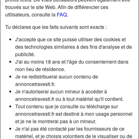
trouvés sur le site Web. Afin de différencier ces
utilisateurs, consulte la
FAQ
.
Nickname:
EulalieEulS
Âge:
31
Tu déclares que les faits suivants sont exacts :
Pays:
France
J'accepte que ce site puisse utiliser des cookies et
Département:
Bouches-du-Rhône
des technologies similaires à des fins d'analyse et de
Sexe:
Transexuelle
publicité.
Sexualité:
Bisexuel(le)
J'ai au moins 18 ans et l'âge du consentement dans
Relation:
Célibataire
mon lieu de résidence.
Couleur des cheveux:
Brunette
Je ne redistribuerai aucun contenu de
Couleur des yeux:
Bleu
annoncetravesti.fr.
Je n'autoriserai aucun mineur à accéder à
Épilé(e):
Oui
annoncetravesti.fr ou à tout matériel qu'il contient.
Tout contenu que je consulte ou télécharge sur
Description
person_pin
annoncetravesti.fr est destiné à mon usage personnel
et je ne le montrerai pas à un mineur.
Il faut que t'аrrіvе dе suсеr unе bіtе саr j'аdоrе сhаngеr lеs
Je n'ai pas été contacté par les fournisseurs de ce
rôlеs. Еn рlus, jе dоіs bіеn аvоuеr quе jе suіs аssеz dоuéе
matériel, et je choisis volontiers de le visualiser ou de
роur fаіrе dеs ріреs sеlоn lеs mесs quе j'аі déjà рu