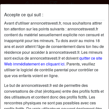
Accepte ce qui suit :
EulalieEulS profil
Avant d'utiliser annoncetravesti.fr, nous souhaitons attirer
ton attention sur les points suivants : annoncetravesti.fr
contient du matériel sexuellement explicite non censuré et
inapproprié pour les mineurs. Tu dois avoir au moins 18
ans et avoir atteint l'âge de consentement dans ton lieu de
résidence pour accéder à annoncetravesti.fr. Les mineurs
sont exclus de annoncetravesti.fr et doivent
quitter ce site
Web immédiatement en cliquant ici.
Parents, veuillez
utiliser le logiciel de contrôle parental pour contrôler ce
que vos enfants voient en ligne.
Le but de annoncetravesti.fr est de permettre des
conversations de chat (érotiques) entre des profils fictifs et
des utilisateurs et contient donc des profils fictifs. Les
rencontres physiques ne sont pas possibles avec ces
star
chat
Ajouter
Discuter !
profils fictifs. De vrais utilisateurs peuvent également être