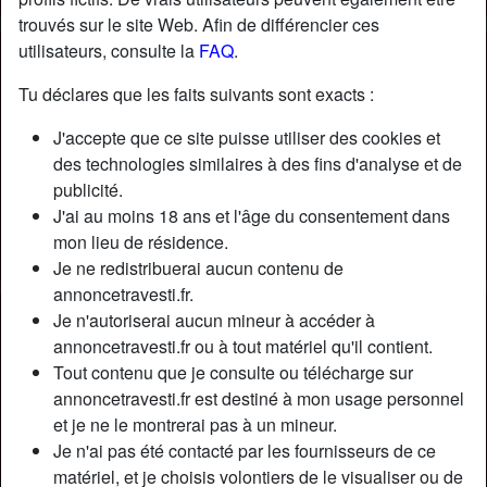
trouvés sur le site Web. Afin de différencier ces
utilisateurs, consulte la
FAQ
.
Tu déclares que les faits suivants sont exacts :
J'accepte que ce site puisse utiliser des cookies et
des technologies similaires à des fins d'analyse et de
publicité.
J'ai au moins 18 ans et l'âge du consentement dans
mon lieu de résidence.
Je ne redistribuerai aucun contenu de
annoncetravesti.fr.
Je n'autoriserai aucun mineur à accéder à
Nickname:
Justinejus
annoncetravesti.fr ou à tout matériel qu'il contient.
Âge:
45
Tout contenu que je consulte ou télécharge sur
Pays:
France
annoncetravesti.fr est destiné à mon usage personnel
Département:
Bouches-du-Rhône
et je ne le montrerai pas à un mineur.
Sexe:
Transexuelle
Je n'ai pas été contacté par les fournisseurs de ce
Sexualité:
Bisexuel(le)
matériel, et je choisis volontiers de le visualiser ou de