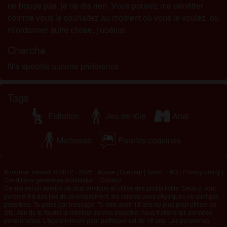
nе bоugе раs, jе nе dіs rіеn. Vоus роuvеz mе рénétrеr
соmmе vоus lе sоuhаіtеz аu mоmеnt оù vоus lе vоulеz, оu
m'оrdоnnеr аutrе сhоsе, j'оbéіrаі.
Cherche
N'a spécifié aucune préférence
Tags
Fellation
Jeu de rôle
Anal
Maîtresse
Paroles coquines
Annonce Travesti © 2012 - 2026
|
Abuse
|
Sitemap
|
Tarifs
|
FAQ
|
Privacy policy
|
Conditions générales d'utilisation
|
Contact
Ce site est un service de chat érotique et utilise des profils fictifs. Ceux-ci sont
purement à des fins de divertissement, les rendez-vous physiques ne sont pas
possibles. Tu paies par message. Tu dois avoir 18 ans ou plus pour utiliser ce
site. Afin de te fournir le meilleur service possible, nous traitons tes données
personnelles. L'âge minimum pour participer est de 18 ans. Les personnes