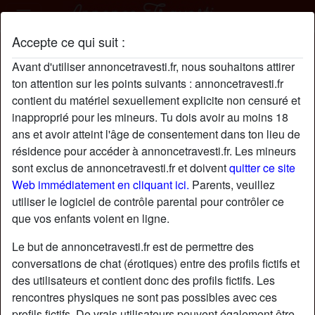
Accepte ce qui suit :
Justinejus profil
Avant d'utiliser annoncetravesti.fr, nous souhaitons attirer
ton attention sur les points suivants : annoncetravesti.fr
contient du matériel sexuellement explicite non censuré et
inapproprié pour les mineurs. Tu dois avoir au moins 18
ans et avoir atteint l'âge de consentement dans ton lieu de
résidence pour accéder à annoncetravesti.fr. Les mineurs
sont exclus de annoncetravesti.fr et doivent
quitter ce site
Web immédiatement en cliquant ici.
Parents, veuillez
utiliser le logiciel de contrôle parental pour contrôler ce
que vos enfants voient en ligne.
Le but de annoncetravesti.fr est de permettre des
conversations de chat (érotiques) entre des profils fictifs et
des utilisateurs et contient donc des profils fictifs. Les
rencontres physiques ne sont pas possibles avec ces
star
chat
Ajouter
Discuter !
profils fictifs. De vrais utilisateurs peuvent également être