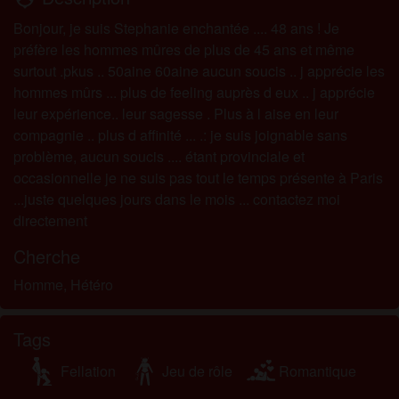
Bonjour, je suis Stephanie enchantée .... 48 ans ! Je
préfère les hommes mûres de plus de 45 ans et même
surtout .pkus .. 50aine 60aine aucun soucis .. j apprécie les
hommes mûrs ... plus de feeling auprès d eux .. j apprécie
leur expérience.. leur sagesse . Plus à l aise en leur
compagnie .. plus d affinité ... .: je suis joignable sans
problème, aucun soucis .... étant provinciale et
occasionnelle je ne suis pas tout le temps présente à Paris
...juste quelques jours dans le mois ... contactez moi
directement
Cherche
Homme, Hétéro
Tags
Fellation
Jeu de rôle
Romantique