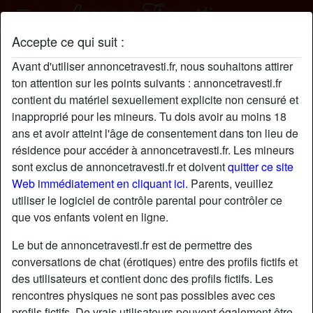
Accepte ce qui suit :
Steph20St profil
Avant d'utiliser annoncetravesti.fr, nous souhaitons attirer
radio_button_checked
ton attention sur les points suivants : annoncetravesti.fr
contient du matériel sexuellement explicite non censuré et
inapproprié pour les mineurs. Tu dois avoir au moins 18
ans et avoir atteint l'âge de consentement dans ton lieu de
résidence pour accéder à annoncetravesti.fr. Les mineurs
sont exclus de annoncetravesti.fr et doivent
quitter ce site
Web immédiatement en cliquant ici.
Parents, veuillez
utiliser le logiciel de contrôle parental pour contrôler ce
que vos enfants voient en ligne.
Le but de annoncetravesti.fr est de permettre des
conversations de chat (érotiques) entre des profils fictifs et
des utilisateurs et contient donc des profils fictifs. Les
rencontres physiques ne sont pas possibles avec ces
star
chat
Ajouter
Discuter !
profils fictifs. De vrais utilisateurs peuvent également être