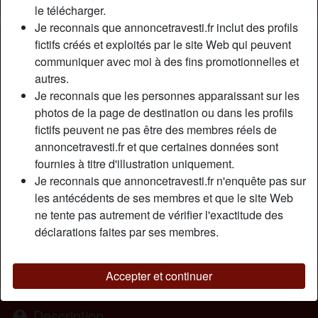
le télécharger.
Je reconnais que annoncetravesti.fr inclut des profils
Nickname:
Steph20St
fictifs créés et exploités par le site Web qui peuvent
Âge:
communiquer avec moi à des fins promotionnelles et
53
autres.
Pays:
France
Je reconnais que les personnes apparaissant sur les
Département:
Bouches-du-Rhône
photos de la page de destination ou dans les profils
Sexe:
Transexuelle
fictifs peuvent ne pas être des membres réels de
Sexualité:
Bisexuel(le)
annoncetravesti.fr et que certaines données sont
Relation:
Célibataire
fournies à titre d'illustration uniquement.
Couleur des cheveux:
Foncé
Je reconnais que annoncetravesti.fr n'enquête pas sur
Couleur des yeux:
Vert
les antécédents de ses membres et que le site Web
Taille:
ne tente pas autrement de vérifier l'exactitude des
172 cm
déclarations faites par ses membres.
Poids:
64 Kg
Épilé(e):
Épilé(e)
Fumeur(euse):
Oui
Accepter et continuer
Description
person_pin