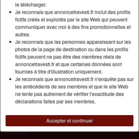
Relation:
Célibataire
le télécharger.
Couleur des cheveux:
Blonde
Je reconnais que annoncetravesti.fr inclut des profils
fictifs créés et exploités par le site Web qui peuvent
Couleur des yeux:
Vert
communiquer avec moi à des fins promotionnelles et
Taille:
175 cm
autres.
Épilé(e):
Oui
Je reconnais que les personnes apparaissant sur les
Fumeur(euse):
Non
photos de la page de destination ou dans les profils
fictifs peuvent ne pas être des membres réels de
Description
person_pin
annoncetravesti.fr et que certaines données sont
fournies à titre d'illustration uniquement.
Salut bel inconnu ! Je suis là pour toi. J’adore le sexe
Je reconnais que annoncetravesti.fr n'enquête pas sur
coquin, je peux être une transsexuelle très vilaine, tu sais.
les antécédents de ses membres et que le site Web
Mais si tu arrives à me dompter, je t’appartiendrais à 100%.
ne tente pas autrement de vérifier l'exactitude des
Regarde bien toutes mes photos. Si elles te procurent
déclarations faites par ses membres.
beaucoup de désir, alors contacte-moi. Je suis libre très
souvent et toujours connectée. Ça m’excite tout ça !! Pas
toi ?!
Accepter et continuer
Cherche