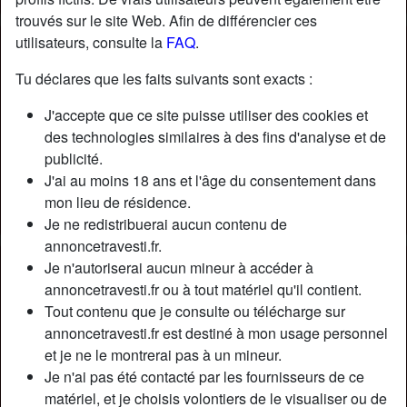
trouvés sur le site Web. Afin de différencier ces
utilisateurs, consulte la
FAQ
.
Tu déclares que les faits suivants sont exacts :
J'accepte que ce site puisse utiliser des cookies et
des technologies similaires à des fins d'analyse et de
publicité.
J'ai au moins 18 ans et l'âge du consentement dans
mon lieu de résidence.
Je ne redistribuerai aucun contenu de
annoncetravesti.fr.
Je n'autoriserai aucun mineur à accéder à
Nickname:
LaurineLeSueur
annoncetravesti.fr ou à tout matériel qu'il contient.
Âge:
29
Tout contenu que je consulte ou télécharge sur
Pays:
France
annoncetravesti.fr est destiné à mon usage personnel
Département:
Aveyron
et je ne le montrerai pas à un mineur.
Sexe:
Transexuelle
Je n'ai pas été contacté par les fournisseurs de ce
Sexualité:
Bisexuel(le)
matériel, et je choisis volontiers de le visualiser ou de