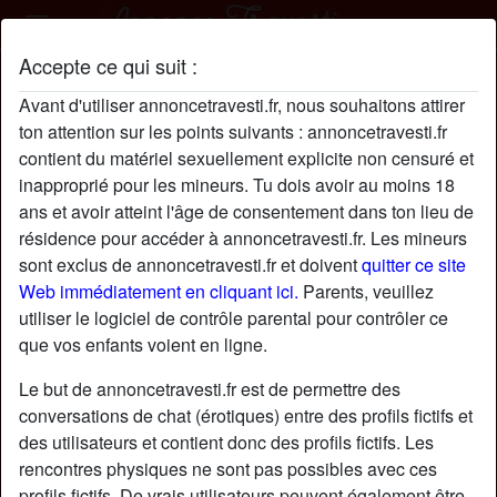
Accepte ce qui suit :
LaurineLeSueur profil
Avant d'utiliser annoncetravesti.fr, nous souhaitons attirer
ton attention sur les points suivants : annoncetravesti.fr
contient du matériel sexuellement explicite non censuré et
inapproprié pour les mineurs. Tu dois avoir au moins 18
ans et avoir atteint l'âge de consentement dans ton lieu de
résidence pour accéder à annoncetravesti.fr. Les mineurs
sont exclus de annoncetravesti.fr et doivent
quitter ce site
Web immédiatement en cliquant ici.
Parents, veuillez
utiliser le logiciel de contrôle parental pour contrôler ce
que vos enfants voient en ligne.
Le but de annoncetravesti.fr est de permettre des
conversations de chat (érotiques) entre des profils fictifs et
des utilisateurs et contient donc des profils fictifs. Les
rencontres physiques ne sont pas possibles avec ces
star
chat
Ajouter
Discuter !
profils fictifs. De vrais utilisateurs peuvent également être