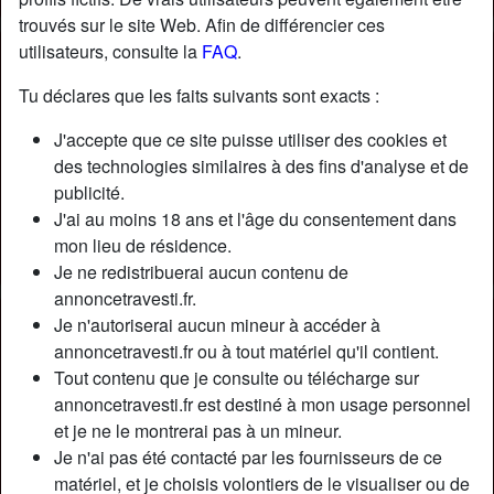
trouvés sur le site Web. Afin de différencier ces
utilisateurs, consulte la
FAQ
.
Tu déclares que les faits suivants sont exacts :
J'accepte que ce site puisse utiliser des cookies et
des technologies similaires à des fins d'analyse et de
publicité.
J'ai au moins 18 ans et l'âge du consentement dans
mon lieu de résidence.
Je ne redistribuerai aucun contenu de
annoncetravesti.fr.
Je n'autoriserai aucun mineur à accéder à
Nickname:
Durannd4769
annoncetravesti.fr ou à tout matériel qu'il contient.
Âge:
23
Tout contenu que je consulte ou télécharge sur
Pays:
France
annoncetravesti.fr est destiné à mon usage personnel
Département:
Aude
et je ne le montrerai pas à un mineur.
Sexe:
Transexuelle
Je n'ai pas été contacté par les fournisseurs de ce
Sexualité:
Bisexuel(le)
matériel, et je choisis volontiers de le visualiser ou de