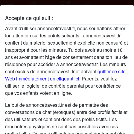
Accepte ce qui suit :
Durannd4769 profil
Avant d'utiliser annoncetravesti.fr, nous souhaitons attirer
ton attention sur les points suivants : annoncetravesti.fr
contient du matériel sexuellement explicite non censuré et
inapproprié pour les mineurs. Tu dois avoir au moins 18
ans et avoir atteint l'âge de consentement dans ton lieu de
résidence pour accéder à annoncetravesti.fr. Les mineurs
sont exclus de annoncetravesti.fr et doivent
quitter ce site
Web immédiatement en cliquant ici.
Parents, veuillez
utiliser le logiciel de contrôle parental pour contrôler ce
que vos enfants voient en ligne.
Le but de annoncetravesti.fr est de permettre des
conversations de chat (érotiques) entre des profils fictifs et
des utilisateurs et contient donc des profils fictifs. Les
rencontres physiques ne sont pas possibles avec ces
star
chat
Ajouter
Discuter !
profils fictifs. De vrais utilisateurs peuvent également être