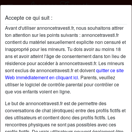
Accepte ce qui suit :
RomaneSouc8on profil
Avant d'utiliser annoncetravesti.fr, nous souhaitons attirer
ton attention sur les points suivants : annoncetravesti.fr
contient du matériel sexuellement explicite non censuré et
inapproprié pour les mineurs. Tu dois avoir au moins 18
ans et avoir atteint l'âge de consentement dans ton lieu de
résidence pour accéder à annoncetravesti.fr. Les mineurs
sont exclus de annoncetravesti.fr et doivent
quitter ce site
Web immédiatement en cliquant ici.
Parents, veuillez
utiliser le logiciel de contrôle parental pour contrôler ce
que vos enfants voient en ligne.
Le but de annoncetravesti.fr est de permettre des
conversations de chat (érotiques) entre des profils fictifs et
des utilisateurs et contient donc des profils fictifs. Les
rencontres physiques ne sont pas possibles avec ces
star
chat
Ajouter
Discuter !
profils fictifs. De vrais utilisateurs peuvent également être