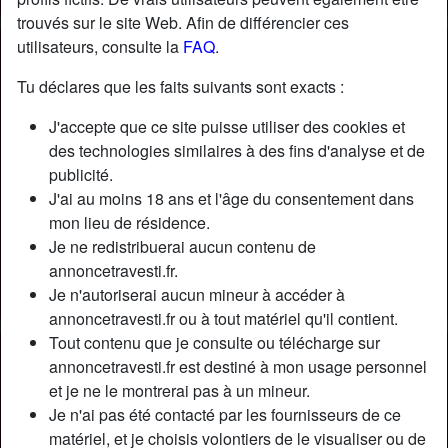
trouvés sur le site Web. Afin de différencier ces
utilisateurs, consulte la
FAQ
.
Nickname:
RomaneSouc8on
Âge:
34
Tu déclares que les faits suivants sont exacts :
Pays:
France
J'accepte que ce site puisse utiliser des cookies et
Département:
Alpes-Maritimes
des technologies similaires à des fins d'analyse et de
Sexe:
Transexuelle
publicité.
Sexualité:
Bisexuel(le)
J'ai au moins 18 ans et l'âge du consentement dans
Relation:
Célibataire
mon lieu de résidence.
Couleur des cheveux:
Brunette
Je ne redistribuerai aucun contenu de
Couleur des yeux:
Brun
annoncetravesti.fr.
Je n'autoriserai aucun mineur à accéder à
Épilé(e):
Oui
annoncetravesti.fr ou à tout matériel qu'il contient.
Tout contenu que je consulte ou télécharge sur
Description
person_pin
annoncetravesti.fr est destiné à mon usage personnel
et je ne le montrerai pas à un mineur.
Aux yeux de certains mecs je suis grosses car j’ai des
Je n'ai pas été contacté par les fournisseurs de ce
courbes, pourtant je me considère comme plantureuse /
matériel, et je choisis volontiers de le visualiser ou de
pulpeuse mais absolument en surpoids. Mais les gens