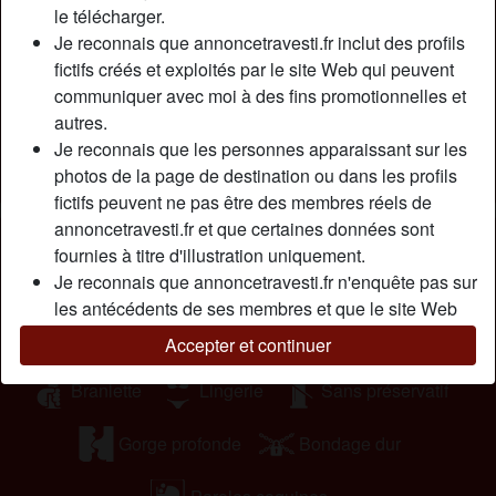
le télécharger.
savent trop souvent comment être blessant… Je cherche
Je reconnais que annoncetravesti.fr inclut des profils
un amant avec qui je pourrais me dévoiler sans crainte
fictifs créés et exploités par le site Web qui peuvent
d’être jugée et avoir du sexe de façon régulière sans le
communiquer avec moi à des fins promotionnelles et
stress de l’engagement.
autres.
Cherche
Je reconnais que les personnes apparaissant sur les
photos de la page de destination ou dans les profils
Homme, Transexuelle, Bisexuel(le)
fictifs peuvent ne pas être des membres réels de
annoncetravesti.fr et que certaines données sont
Tags
fournies à titre d'illustration uniquement.
Je reconnais que annoncetravesti.fr n'enquête pas sur
Massage
Oral
Jeu de rôle
les antécédents de ses membres et que le site Web
ne tente pas autrement de vérifier l'exactitude des
Regarder du porno
Jouets sexuels
Accepter et continuer
déclarations faites par ses membres.
Branlette
Lingerie
Sans préservatif
Gorge profonde
Bondage dur