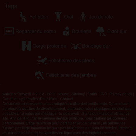
Tags
Fellation
Oral
Jeu de rôle
Regarder du porno
Branlette
Extérieur
Gorge profonde
Bondage dur
Fétichisme des pieds
Fétichisme des jambes
Annonce Travesti © 2012 - 2026
|
Abuse
|
Sitemap
|
Tarifs
|
FAQ
|
Privacy policy
|
Conditions générales d'utilisation
|
Contact
Ce site est un service de chat érotique et utilise des profils fictifs. Ceux-ci sont
purement à des fins de divertissement, les rendez-vous physiques ne sont pas
possibles. Tu paies par message. Tu dois avoir 18 ans ou plus pour utiliser ce
site. Afin de te fournir le meilleur service possible, nous traitons tes données
personnelles. L'âge minimum pour participer est de 18 ans. Les personnes
n'ayant pas l'âge minimum ne sont pas autorisées à utiliser ce service. Protège
les mineurs des images explicites en ligne avec des logiciels comme