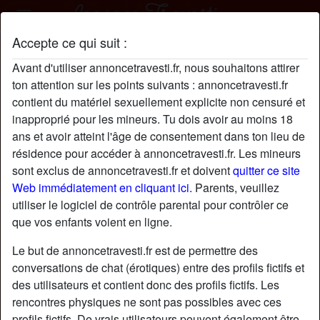
Accepte ce qui suit :
GabrielleSadoul profil
Avant d'utiliser annoncetravesti.fr, nous souhaitons attirer
ton attention sur les points suivants : annoncetravesti.fr
contient du matériel sexuellement explicite non censuré et
inapproprié pour les mineurs. Tu dois avoir au moins 18
ans et avoir atteint l'âge de consentement dans ton lieu de
résidence pour accéder à annoncetravesti.fr. Les mineurs
sont exclus de annoncetravesti.fr et doivent
quitter ce site
Web immédiatement en cliquant ici.
Parents, veuillez
utiliser le logiciel de contrôle parental pour contrôler ce
que vos enfants voient en ligne.
Le but de annoncetravesti.fr est de permettre des
conversations de chat (érotiques) entre des profils fictifs et
des utilisateurs et contient donc des profils fictifs. Les
rencontres physiques ne sont pas possibles avec ces
star
chat
Ajouter
Discuter !
profils fictifs. De vrais utilisateurs peuvent également être