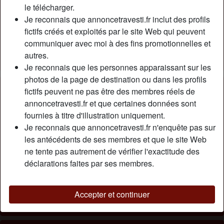
Relation:
Célibataire
le télécharger.
Couleur des cheveux:
Blonde
Je reconnais que annoncetravesti.fr inclut des profils
fictifs créés et exploités par le site Web qui peuvent
Couleur des yeux:
Bleu
communiquer avec moi à des fins promotionnelles et
Épilé(e):
Oui
autres.
Fumeur(euse):
Oui
Je reconnais que les personnes apparaissant sur les
photos de la page de destination ou dans les profils
Description
person_pin
fictifs peuvent ne pas être des membres réels de
annoncetravesti.fr et que certaines données sont
Je suis très en manque de sexe et je suis vraiment prête à
fournies à titre d'illustration uniquement.
tout pour m’envoyer en l’air. Que tu sois gros, mince, jeune,
Je reconnais que annoncetravesti.fr n'enquête pas sur
vieux, je m’en fous, je prends tout. Je suis même prête a
les antécédents de ses membres et que le site Web
payer s’il le faut, mais j’en ai ma claque de me faire rejeter
ne tente pas autrement de vérifier l'exactitude des
par les gars car je suis trans, j’ai des besoins comme tout
déclarations faites par ses membres.
le monde et je ne me considère pas si laide pour autant.
Cherche
Accepter et continuer
Homme, Hétéro, Gay, Caucasien(ne), Latin(e)