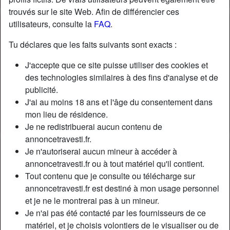
trouvés sur le site Web. Afin de différencier ces
utilisateurs, consulte la
FAQ
.
Tu déclares que les faits suivants sont exacts :
J'accepte que ce site puisse utiliser des cookies et
des technologies similaires à des fins d'analyse et de
publicité.
J'ai au moins 18 ans et l'âge du consentement dans
mon lieu de résidence.
Je ne redistribuerai aucun contenu de
annoncetravesti.fr.
Je n'autoriserai aucun mineur à accéder à
Nickname:
GabrielleSadoul
annoncetravesti.fr ou à tout matériel qu'il contient.
Âge:
40
Tout contenu que je consulte ou télécharge sur
Pays:
France
annoncetravesti.fr est destiné à mon usage personnel
Département:
Alpes-de-Haute-Provence
et je ne le montrerai pas à un mineur.
Sexe:
Transexuelle
Je n'ai pas été contacté par les fournisseurs de ce
Sexualité:
Bisexuel(le)
matériel, et je choisis volontiers de le visualiser ou de