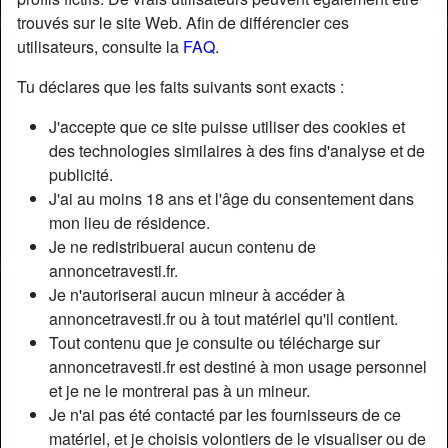
trouvés sur le site Web. Afin de différencier ces
utilisateurs, consulte la
FAQ
.
Tu déclares que les faits suivants sont exacts :
J'accepte que ce site puisse utiliser des cookies et
des technologies similaires à des fins d'analyse et de
publicité.
J'ai au moins 18 ans et l'âge du consentement dans
mon lieu de résidence.
Je ne redistribuerai aucun contenu de
annoncetravesti.fr.
Je n'autoriserai aucun mineur à accéder à
Nickname:
AnnaTourn69
annoncetravesti.fr ou à tout matériel qu'il contient.
Âge:
33
Tout contenu que je consulte ou télécharge sur
Pays:
France
annoncetravesti.fr est destiné à mon usage personnel
Département:
Allier
et je ne le montrerai pas à un mineur.
Sexe:
Transexuelle
Je n'ai pas été contacté par les fournisseurs de ce
Sexualité:
Bisexuel(le)
matériel, et je choisis volontiers de le visualiser ou de