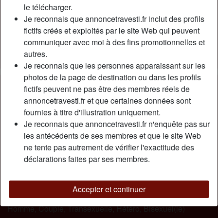
Relation:
Célibataire
le télécharger.
Couleur des cheveux:
Foncé
Je reconnais que annoncetravesti.fr inclut des profils
fictifs créés et exploités par le site Web qui peuvent
Couleur des yeux:
Vert
communiquer avec moi à des fins promotionnelles et
Poids:
68 Kg
autres.
Fumeur(euse):
Oui
Je reconnais que les personnes apparaissant sur les
photos de la page de destination ou dans les profils
Description
person_pin
fictifs peuvent ne pas être des membres réels de
annoncetravesti.fr et que certaines données sont
Comme tu peux voir sur mes photos, je suis à l’aise avec
fournies à titre d'illustration uniquement.
mon corps et ma sexualité, malgré que je sois différente.
Je reconnais que annoncetravesti.fr n'enquête pas sur
Le cuir et le latex m’allume beaucoup, les mots vulgaires,
les antécédents de ses membres et que le site Web
les jeux de rôle… J’ai un sexe assez long et large qui n’est
ne tente pas autrement de vérifier l'exactitude des
pas fait pour les débutants, je procurer un maximum de
déclarations faites par ses membres.
sensation a qui saura être assez résistant pour se le
prendre entièrement…
Accepter et continuer
Cherche
Homme, Couple, Transexuelle, Hétéro, Bisexuel(le)