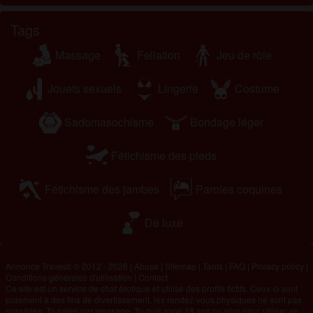
Tags
Massage
Fellation
Jeu de rôle
Jouets sexuels
Lingerie
Costume
Sadomasochisme
Bondage léger
Fétichisme des pieds
Fétichisme des jambes
Paroles coquines
De luxe
Annonce Travesti © 2012 - 2026
|
Abuse
|
Sitemap
|
Tarifs
|
FAQ
|
Privacy policy
|
Conditions générales d'utilisation
|
Contact
Ce site est un service de chat érotique et utilise des profils fictifs. Ceux-ci sont
purement à des fins de divertissement, les rendez-vous physiques ne sont pas
possibles. Tu paies par message. Tu dois avoir 18 ans ou plus pour utiliser ce