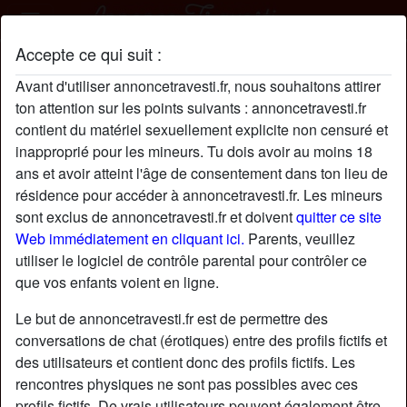
Accepte ce qui suit :
AnnaTourn69 profil
Avant d'utiliser annoncetravesti.fr, nous souhaitons attirer
ton attention sur les points suivants : annoncetravesti.fr
contient du matériel sexuellement explicite non censuré et
inapproprié pour les mineurs. Tu dois avoir au moins 18
ans et avoir atteint l'âge de consentement dans ton lieu de
résidence pour accéder à annoncetravesti.fr. Les mineurs
sont exclus de annoncetravesti.fr et doivent
quitter ce site
Web immédiatement en cliquant ici.
Parents, veuillez
utiliser le logiciel de contrôle parental pour contrôler ce
que vos enfants voient en ligne.
Le but de annoncetravesti.fr est de permettre des
conversations de chat (érotiques) entre des profils fictifs et
des utilisateurs et contient donc des profils fictifs. Les
rencontres physiques ne sont pas possibles avec ces
star
chat
Ajouter
Discuter !
profils fictifs. De vrais utilisateurs peuvent également être